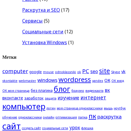
Раскрутка и SEO
(17)
Сервисы
(5)
Социальные сети
(12)
Установка Windows
(1)
Метки
site
computer
PC
seo
vk
google
mouse
odnoklassniki
ok
Skype
wordpress
windows
ОК
vkontakte
webmaster
yandex
ОК вход
блог
вк
без плагина
ОК моя страница
браузер
видеокарта
интернет
изучение
вконтакте
заработок
защита
компьютер
логин
моя страница одноклассники
мышь
ноутбук
пк
раскрутка
обучение
одноклассники
онлайн
оптимизация
папка
сайт
урок
создать сайт
социальные сети
флешка