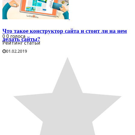
Что такое конструктор сайта и стоит ли на нем
0
0
голоса
делать сайты?
Рейтинг статьи
01.02.2019