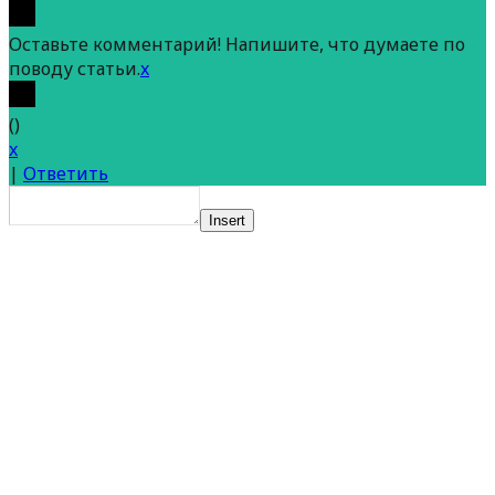
Оставьте комментарий! Напишите, что думаете по
поводу статьи.
x
(
)
x
|
Ответить
Insert