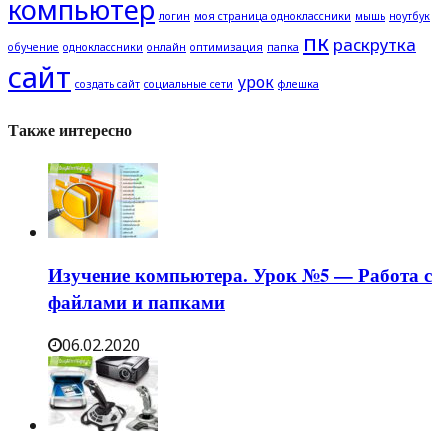
компьютер
логин
моя страница одноклассники
мышь
ноутбук
пк
раскрутка
обучение
одноклассники
онлайн
оптимизация
папка
сайт
урок
создать сайт
социальные сети
флешка
Также интересно
Изучение компьютера. Урок №5 — Работа с
файлами и папками
06.02.2020