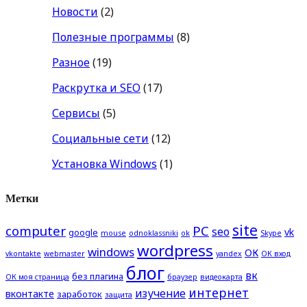
Новости
(2)
Полезные программы
(8)
Разное
(19)
Раскрутка и SEO
(17)
Сервисы
(5)
Социальные сети
(12)
Установка Windows
(1)
Метки
site
computer
PC
seo
vk
google
mouse
odnoklassniki
ok
Skype
wordpress
windows
ОК
vkontakte
webmaster
yandex
ОК вход
блог
вк
без плагина
ОК моя страница
браузер
видеокарта
интернет
изучение
вконтакте
заработок
защита