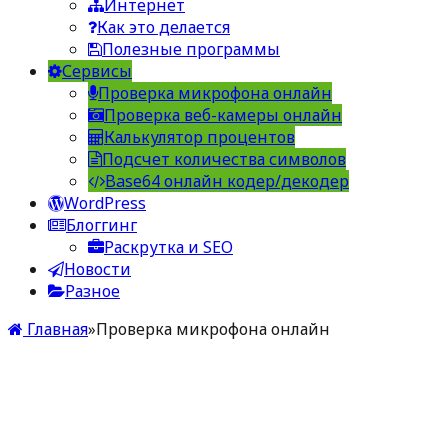
Интернет
Как это делается
Полезные программы
Сервисы
Проверка микрофона онлайн
Проверка веб-камеры онлайн
Калькулятор процентов
Подсчет количества символов
Base64 онлайн кодер/декодер
WordPress
Блоггинг
Раскрутка и SEO
Новости
Разное
Главная
»
Проверка микрофона онлайн