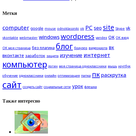
Метки
site
computer
PC
seo
vk
google
mouse
odnoklassniki
ok
Skype
wordpress
windows
ОК
vkontakte
webmaster
yandex
ОК вход
блог
вк
без плагина
ОК моя страница
браузер
видеокарта
интернет
изучение
вконтакте
заработок
защита
компьютер
логин
моя страница одноклассники
мышь
ноутбук
пк
раскрутка
обучение
одноклассники
онлайн
оптимизация
папка
сайт
урок
создать сайт
социальные сети
флешка
Также интересно