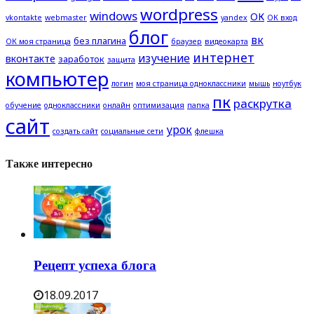
wordpress
windows
ОК
vkontakte
webmaster
yandex
ОК вход
блог
вк
без плагина
ОК моя страница
браузер
видеокарта
интернет
изучение
вконтакте
заработок
защита
компьютер
логин
моя страница одноклассники
мышь
ноутбук
пк
раскрутка
обучение
одноклассники
онлайн
оптимизация
папка
сайт
урок
создать сайт
социальные сети
флешка
Также интересно
Рецепт успеха блога
18.09.2017