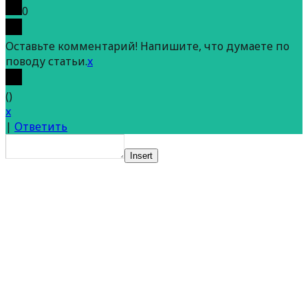
0
Оставьте комментарий! Напишите, что думаете по
поводу статьи.
x
(
)
x
|
Ответить
Insert