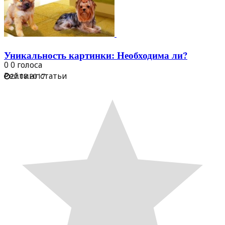
Уникальность картинки: Необходима ли?
0
0
голоса
Рейтинг статьи
21.08.2017