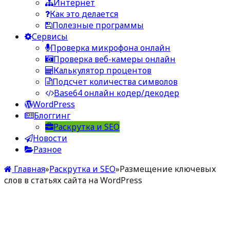
Интернет
Как это делается
Полезные программы
Сервисы
Проверка микрофона онлайн
Проверка веб-камеры онлайн
Калькулятор процентов
Подсчет количества символов
Base64 онлайн кодер/декодер
WordPress
Блоггинг
Раскрутка и SEO
Новости
Разное
Главная
»
Раскрутка и SEO
»
Размещение ключевых
слов в статьях сайта на WordPress