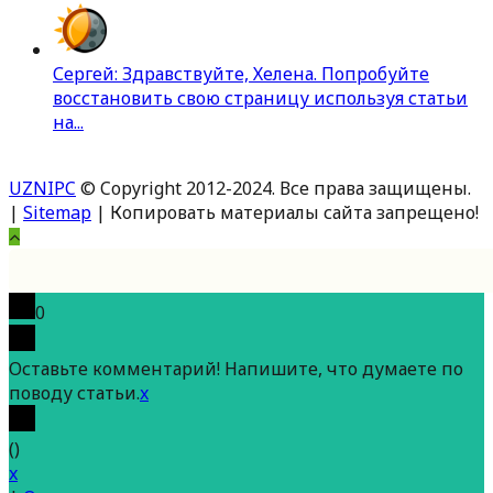
Сергей: Здравствуйте, Хелена. Попробуйте
восстановить свою страницу используя статьи
на...
UZNIPC
© Copyright 2012-2024. Все права защищены.
|
Sitemap
| Копировать материалы сайта запрещено!
Вверх
0
Оставьте комментарий! Напишите, что думаете по
поводу статьи.
x
(
)
x