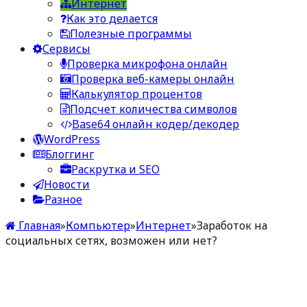
Интернет
Как это делается
Полезные программы
Сервисы
Проверка микрофона онлайн
Проверка веб-камеры онлайн
Калькулятор процентов
Подсчет количества символов
Base64 онлайн кодер/декодер
WordPress
Блоггинг
Раскрутка и SEO
Новости
Разное
Главная
»
Компьютер
»
Интернет
»
Заработок на
социальных сетях, возможен или нет?