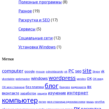
Полезные программы
(8)
Разное
(19)
Раскрутка и SEO
(17)
Сервисы
(5)
Социальные сети
(12)
Установка Windows
(1)
Метки
site
computer
PC
seo
vk
google
mouse
odnoklassniki
ok
Skype
wordpress
windows
ОК
vkontakte
webmaster
yandex
ОК вход
блог
вк
без плагина
ОК моя страница
браузер
видеокарта
интернет
изучение
вконтакте
заработок
защита
компьютер
логин
моя страница одноклассники
мышь
ноутбук
пк
раскрутка