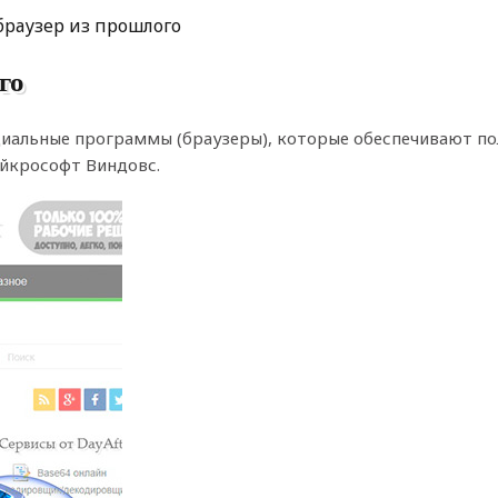
 браузер из прошлого
го
ециальные программы (браузеры), которые обеспечивают п
йкрософт Виндовс.