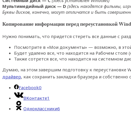
Системный диск
— C
(здесь установлен Windows)
Мультимедийный диск — D
(здесь находятся фильмы, игр
Буквы дисков, конечно, могут отличатся и быть совершенно др
Копирование информации перед переустановкой Win
Нужно понимать, что придется стереть все данные с разд
Посмотрите в «Мои документы» — возможно, в этой
Будет удалено все, что находится на Рабочем столе 
Также сотрется все, что находится на системном д
Думаю, на этом завершим подготовку к переустановке Wi
драйвер
, как сохранить закладки браузера и собственно с
Facebook
0
ВКонтакте
1
Одноклассники
6