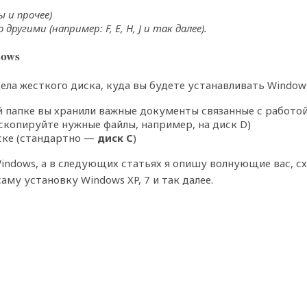
ы и прочее)
угими (например: F, E, H, J и так далее).
dows
ела жесткого диска, куда вы будете устанавливать Window
 папке вы хранили важные документы связанные с работой
(скопируйте нужные файлы, например, на диск D)
иске (стандартно —
диск C
)
ndows, а в следующих статьях я опишу волнующие вас, сх
аму установку Windows XP, 7 и так далее.