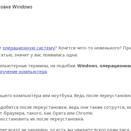
новке Windows
ют
операционную систему
? Хочется чего-то новенького? П
тью, значит у вас появилась одна.
омпьютерные термины, на подобии:
Windows
,
операционна
изучение компьютера
.
ашего компьютера или ноутбука. Ведь после переустановки
добятся после переустановки, ведь они также сотрутся, н
-браузера, такого, как Opera или Chrome.
осстановить их после переустановки.
е всего не разделен, то есть вы увидите всего один диск,