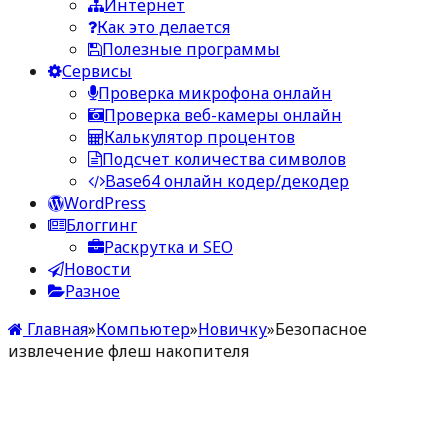
Интернет
Как это делается
Полезные программы
Сервисы
Проверка микрофона онлайн
Проверка веб-камеры онлайн
Калькулятор процентов
Подсчет количества символов
Base64 онлайн кодер/декодер
WordPress
Блоггинг
Раскрутка и SEO
Новости
Разное
Главная
»
Компьютер
»
Новичку
»
Безопасное
извлечение флеш накопителя