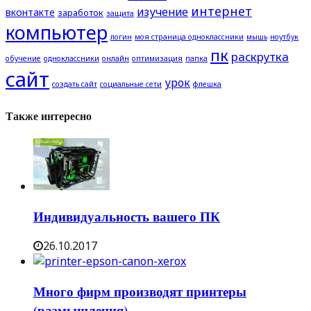
интернет
изучение
вконтакте
заработок
защита
компьютер
логин
моя страница одноклассники
мышь
ноутбук
пк
раскрутка
обучение
одноклассники
онлайн
оптимизация
папка
сайт
урок
создать сайт
социальные сети
флешка
Также интересно
Индивидуальность вашего ПК
26.10.2017
Много фирм производят принтеры
(размышления)