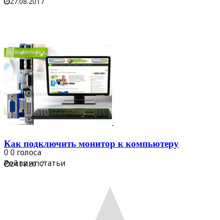
27.08.2017
Как подключить монитор к компьютеру
0
0
голоса
Рейтинг статьи
24.08.2017