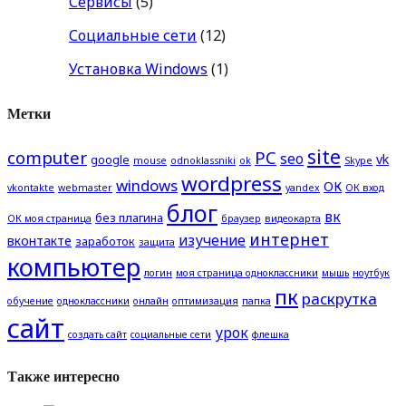
Сервисы
(5)
Социальные сети
(12)
Установка Windows
(1)
Метки
site
computer
PC
seo
vk
google
mouse
odnoklassniki
ok
Skype
wordpress
windows
ОК
vkontakte
webmaster
yandex
ОК вход
блог
вк
без плагина
ОК моя страница
браузер
видеокарта
интернет
изучение
вконтакте
заработок
защита
компьютер
логин
моя страница одноклассники
мышь
ноутбук
пк
раскрутка
обучение
одноклассники
онлайн
оптимизация
папка
сайт
урок
создать сайт
социальные сети
флешка
Также интересно