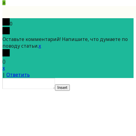
Вверх
0
Оставьте комментарий! Напишите, что думаете по
поводу статьи.
x
(
)
x
|
Ответить
Insert