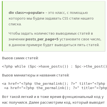
div class=»popular»
– это класс, с помощью
которого мы будем задавать CSS стили нашего
списка.
Чтобы задать количество выводимых статей в
значении
posts_per_page=5
установите свое число,
в данном примере будет выводиться пять статей.
Вызов самих статей:
<?php while ($pc->have_posts()) : $pc->the_post(
Вызов миниатюры и названия статей:
<a href="<?php the_permalink(); ?>" title="<?php 
 <a href="<?php the_permalink(); ?>" title="<?ph
Вот такой легкий и в тоже время функциональный код у
нас получился. Далее рассмотрим код, который выводит