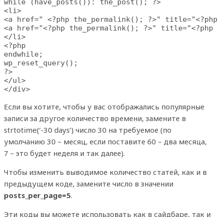
while (have_posts()): the_post(); ?>

<li>

<a href=" <?php the_permalink(); ?>" title="<?php
<a href="<?php the_permalink(); ?>" title="<?php 
</li>

<?php

endwhile;

wp_reset_query();

?>

</ul>

</div>
Если вы хотите, чтобы у вас отображались популярные
записи за другое количество времени, замените в
strtotime(‘-30 days’) число 30 на требуемое (по
умолчанию 30 – месяц, если поставите 60 – два месяца,
7 – это будет неделя и так далее).
Чтобы изменить выводимое количество статей, как и в
предыдущем коде, замените число в значении
posts_per_page=5
.
Эти коды вы можете использовать как в сайдбаре, так и