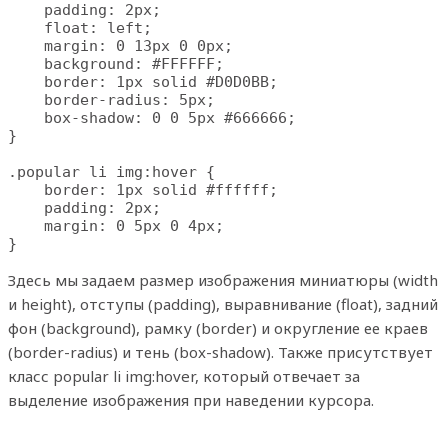
    padding: 2px;

    float: left;

    margin: 0 13px 0 0px;

    background: #FFFFFF;

    border: 1px solid #D0D0BB;

    border-radius: 5px;

    box-shadow: 0 0 5px #666666;

}

.popular li img:hover {

    border: 1px solid #ffffff;

    padding: 2px;

    margin: 0 5px 0 4px;

}
Здесь мы задаем размер изображения миниатюры (width
и height), отступы (padding), выравнивание (float), задний
фон (background), рамку (border) и округление ее краев
(border-radius) и тень (box-shadow). Также присутствует
класс popular li img:hover, который отвечает за
выделение изображения при наведении курсора.