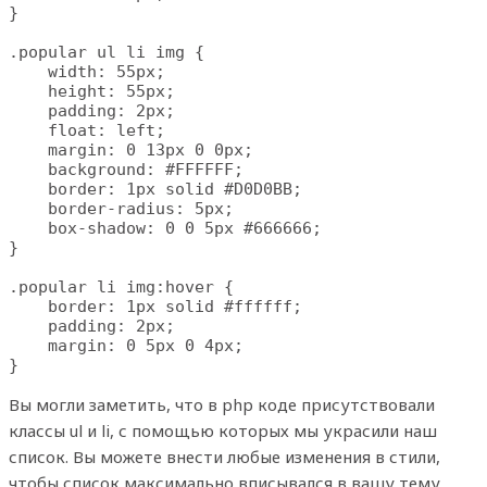
}

.popular ul li img {

    width: 55px;

    height: 55px;

    padding: 2px;

    float: left;

    margin: 0 13px 0 0px;

    background: #FFFFFF;

    border: 1px solid #D0D0BB;

    border-radius: 5px;

    box-shadow: 0 0 5px #666666;

}

.popular li img:hover {

    border: 1px solid #ffffff;

    padding: 2px;

    margin: 0 5px 0 4px;

}
Вы могли заметить, что в php коде присутствовали
классы ul и li, с помощью которых мы украсили наш
список. Вы можете внести любые изменения в стили,
чтобы список максимально вписывался в вашу тему.