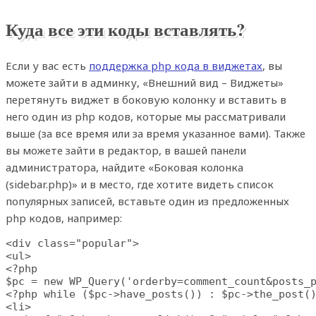
Куда все эти коды вставлять?
Если у вас есть
поддержка php кода в виджетах
, вы
можете зайти в админку, «Внешний вид – Виджеты»
перетянуть виджет в боковую колонку и вставить в
него один из php кодов, которые мы рассматривали
выше (за все время или за время указанное вами). Также
вы можете зайти в редактор, в вашей панели
администратора, найдите «Боковая колонка
(sidebar.php)» и в место, где хотите видеть список
популярных записей, вставьте один из предложенных
php кодов, например:
<div class="popular">

<ul>

<?php

$pc = new WP_Query('orderby=comment_count&posts_p
<?php while ($pc->have_posts()) : $pc->the_post()
<li>
