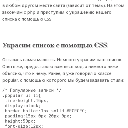
в любом другом месте сайта (зависит от темы). На этом
закончим с php и приступим к украшению нашего
списка с помощью CSS
Украсим список с помощью CSS
Осталась самая малость. Немного украсим наш список.
Опять же, предоставлю вам весь код, а немного ниже
объясню, что к чему. Ранее, я уже говорил о классе
popular, с помощью которого мы будем задавать стили:
/* Популярные записи */

.popular ul li{

 line-height:16px;

 display:block;

 border-bottom:1px solid #ECECEC;

 padding:15px 0px 20px 0px;

 height:50px;

 font-size:12px;
