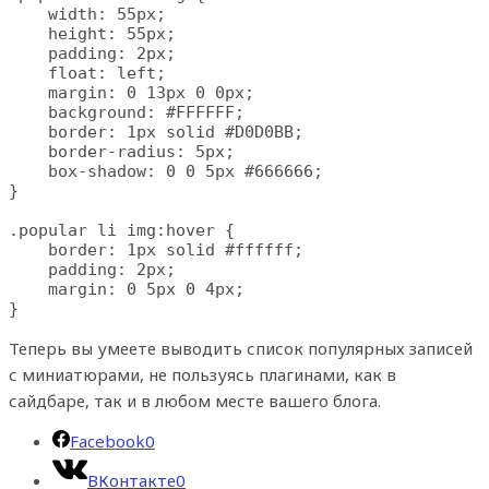
    width: 55px;

    height: 55px;

    padding: 2px;

    float: left;

    margin: 0 13px 0 0px;

    background: #FFFFFF;

    border: 1px solid #D0D0BB;

    border-radius: 5px;

    box-shadow: 0 0 5px #666666;

}

.popular li img:hover {

    border: 1px solid #ffffff;

    padding: 2px;

    margin: 0 5px 0 4px;

}
Теперь вы умеете выводить список популярных записей
с миниатюрами, не пользуясь плагинами, как в
сайдбаре, так и в любом месте вашего блога.
Facebook
0
ВКонтакте
0