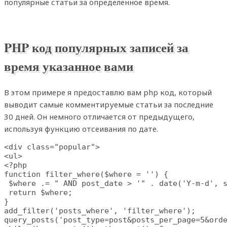
популярные статьи за определенное время.
PHP код популярных записей за
время указанное вами
В этом примере я предоставлю вам php код, который
выводит самые комментируемые статьи за последние
30 дней. Он немного отличается от предыдущего,
используя функцию отсеивания по дате.
<div class="popular">

<ul>

<?php

function filter_where($where = '') {

 $where .= " AND post_date > '" . date('Y-m-d', s
 return $where;

}

add_filter('posts_where', 'filter_where');

query_posts('post_type=post&posts_per_page=5&orde