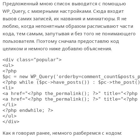
Предложенный мною список выводится с помощью
WP_Query, с мизерными настройками. Сюда входит
вызов самих записей, их названия и миниатюры. Я не
люблю, когда непонятным образом расписывают части
кода, тем самым, запутывая и без того не понимающего
пользователя. Поэтому сначала предоставлю код
целиком и немного ниже добавлю объяснения.
<div class="popular">

<ul>

<?php

$pc = new WP_Query('orderby=comment_count&posts_p
<?php while ($pc->have_posts()) : $pc->the_post()
<li>

<a href="<?php the_permalink(); ?>" title="<?php 
<a href="<?php the_permalink(); ?>" title="<?php 
</li>

<?php endwhile; ?>

</ul>

</div>
Как я говорил ранее, немного разберемся с кодом: