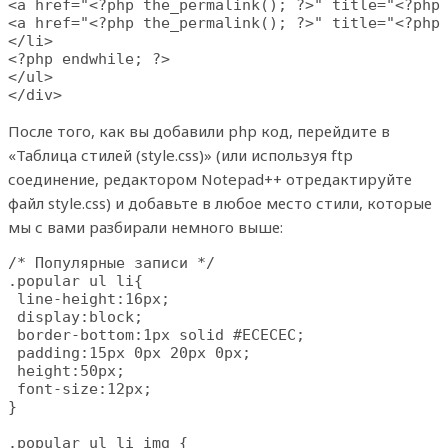
<a href="<?php the_permalink(); ?>" title="<?php 
<a href="<?php the_permalink(); ?>" title="<?php 
</li>

<?php endwhile; ?>

</ul>

</div>
После того, как вы добавили php код, перейдите в
«Таблица стилей (style.css)» (или используя ftp
соединение, редактором Notepad++ отредактируйте
файл style.css) и добавьте в любое место стили, которые
мы с вами разбирали немного выше:
/* Популярные записи */

.popular ul li{

 line-height:16px;

 display:block;

 border-bottom:1px solid #ECECEC;

 padding:15px 0px 20px 0px;

 height:50px;

 font-size:12px;

}

.popular ul li img {
