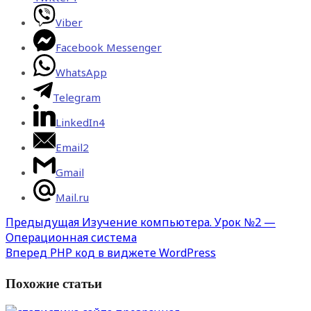
Viber
Facebook Messenger
WhatsApp
Telegram
LinkedIn
4
Email
2
Gmail
Mail.ru
Предыдущая
Изучение компьютера. Урок №2 —
Операционная система
Вперед
PHP код в виджете WordPress
Похожие статьи