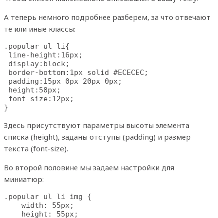
А теперь немного подробнее разберем, за что отвечают
те или иные классы:
.popular ul li{

 line-height:16px;

 display:block;

 border-bottom:1px solid #ECECEC;

 padding:15px 0px 20px 0px;

 height:50px;

 font-size:12px;

}
Здесь присутствуют параметры высоты элемента
списка (height), заданы отступы (padding) и размер
текста (font-size).
Во второй половине мы задаем настройки для
миниатюр:
.popular ul li img {

    width: 55px;

    height: 55px;
