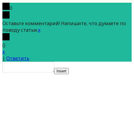
0
Оставьте комментарий! Напишите, что думаете по
поводу статьи.
x
(
)
x
|
Ответить
Insert