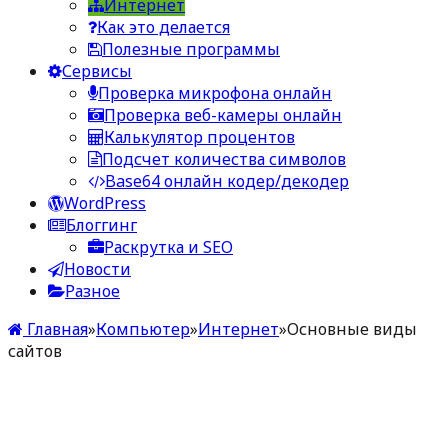
Интернет
Как это делается
Полезные программы
Сервисы
Проверка микрофона онлайн
Проверка веб-камеры онлайн
Калькулятор процентов
Подсчет количества символов
Base64 онлайн кодер/декодер
WordPress
Блоггинг
Раскрутка и SEO
Новости
Разное
Главная
»
Компьютер
»
Интернет
»
Основные виды
сайтов