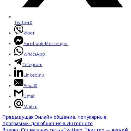
Twitter
0
Viber
Facebook Messenger
WhatsApp
Telegram
LinkedIn
0
Email
0
Gmail
Mail.ru
Предыдущая
Онлайн общение, популярные
программы для общения в Интернете
Вперед
Социальная сеть «Twitter». Твиттер — легкий