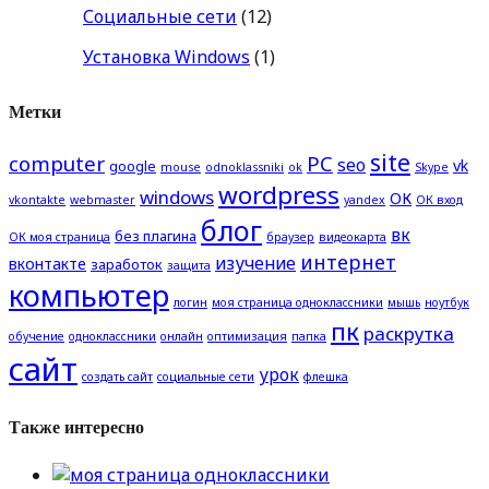
Социальные сети
(12)
Установка Windows
(1)
Метки
site
computer
PC
seo
vk
google
mouse
odnoklassniki
ok
Skype
wordpress
windows
ОК
vkontakte
webmaster
yandex
ОК вход
блог
вк
без плагина
ОК моя страница
браузер
видеокарта
интернет
изучение
вконтакте
заработок
защита
компьютер
логин
моя страница одноклассники
мышь
ноутбук
пк
раскрутка
обучение
одноклассники
онлайн
оптимизация
папка
сайт
урок
создать сайт
социальные сети
флешка
Также интересно