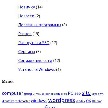
Новичку
(14)
Новости
(2)
Полезные программы
(8)
Разное
(19)
Раскрутка и SEO
(17)
Сервисы
(5)
Социальные сети
(12)
Установка Windows
(1)
Метки
site
computer
PC
seo
vk
google
mouse
odnoklassniki
ok
Skype
wordpress
windows
ОК
vkontakte
webmaster
yandex
ОК вход
блог