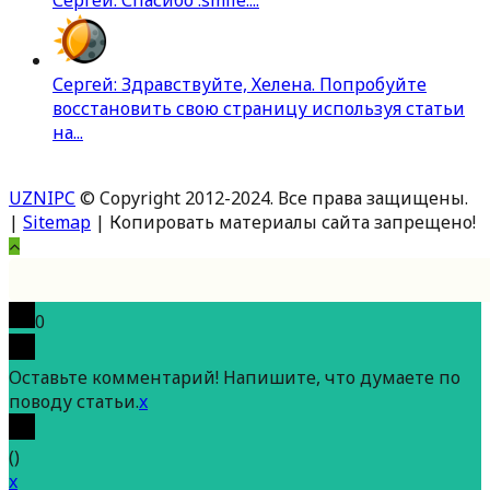
Сергей: Здравствуйте, Хелена. Попробуйте
восстановить свою страницу используя статьи
на...
UZNIPC
© Copyright 2012-2024. Все права защищены.
|
Sitemap
| Копировать материалы сайта запрещено!
Вверх
0
Оставьте комментарий! Напишите, что думаете по
поводу статьи.
x
(
)
x