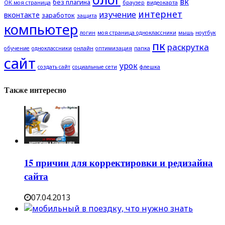
вк
без плагина
ОК моя страница
браузер
видеокарта
интернет
изучение
вконтакте
заработок
защита
компьютер
логин
моя страница одноклассники
мышь
ноутбук
пк
раскрутка
обучение
одноклассники
онлайн
оптимизация
папка
сайт
урок
создать сайт
социальные сети
флешка
Также интересно
15 причин для корректировки и редизайна
сайта
07.04.2013