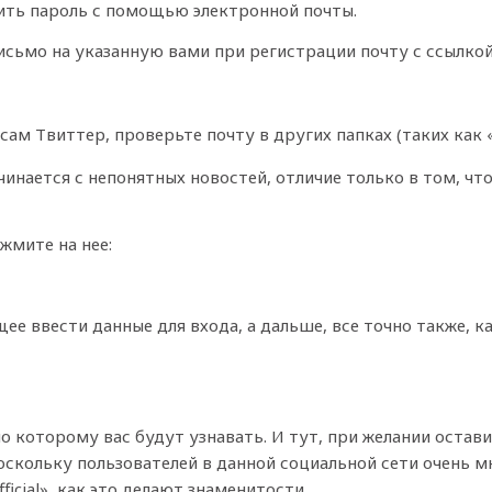
сить пароль с помощью электронной почты.
сьмо на указанную вами при регистрации почту с ссылкой
сам Твиттер, проверьте почту в других папках (таких как 
инается с непонятных новостей, отличие только в том, что
жмите на нее:
е ввести данные для входа, а дальше, все точно также, к
по которому вас будут узнавать. И тут, при желании остав
оскольку пользователей в данной социальной сети очень 
icial», как это делают знаменитости.