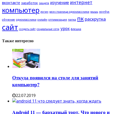
интернет
изучение
вконтакте
заработок
защита
компьютер
логин
моя страница одноклассники
мышь
ноутбук
пк
раскрутка
обучение
одноклассники
онлайн
оптимизация
папка
сайт
урок
создать сайт
социальные сети
флешка
Также интересно
Откуда появился на столе для занятий
компьютер?
22.07.2019
Android 11 — бархатный торт. Что нового и