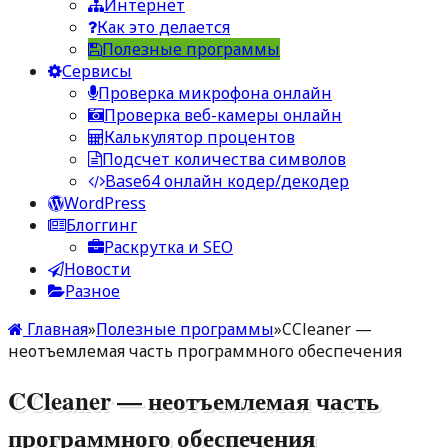
Интернет
Как это делается
Полезные программы
Сервисы
Проверка микрофона онлайн
Проверка веб-камеры онлайн
Калькулятор процентов
Подсчет количества символов
Base64 онлайн кодер/декодер
WordPress
Блоггинг
Раскрутка и SEO
Новости
Разное
Главная
»
Полезные программы
»
CCleaner —
неотъемлемая часть программного обеспечения
CCleaner — неотъемлемая часть
программного обеспечения