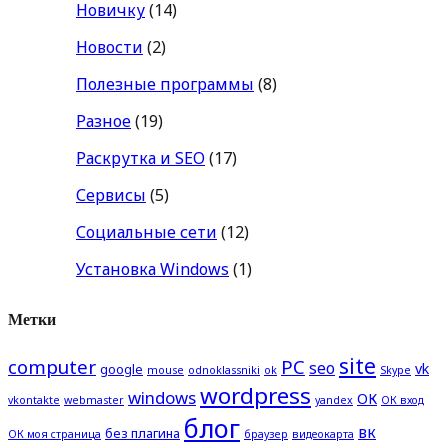
Новичку
(14)
Новости
(2)
Полезные программы
(8)
Разное
(19)
Раскрутка и SEO
(17)
Сервисы
(5)
Социальные сети
(12)
Установка Windows
(1)
Метки
site
computer
PC
seo
vk
google
mouse
odnoklassniki
ok
Skype
wordpress
windows
ОК
vkontakte
webmaster
yandex
ОК вход
блог
вк
без плагина
ОК моя страница
браузер
видеокарта