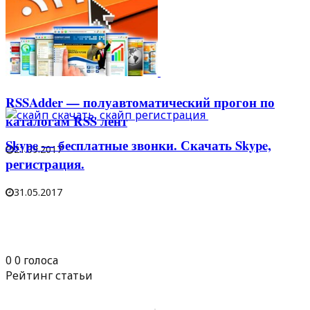
24.02.2020
RSSAdder — полуавтоматический прогон по
каталогам RSS лент
Skype — бесплатные звонки. Скачать Skype,
21.09.2017
регистрация.
31.05.2017
0
0
голоса
Рейтинг статьи