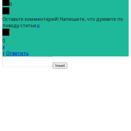
0
Оставьте комментарий! Напишите, что думаете по
поводу статьи.
x
(
)
x
|
Ответить
Insert