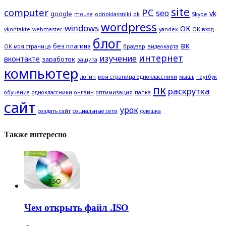
site
computer
PC
seo
vk
google
mouse
odnoklassniki
ok
Skype
wordpress
windows
ОК
vkontakte
webmaster
yandex
ОК вход
блог
вк
без плагина
ОК моя страница
браузер
видеокарта
интернет
изучение
вконтакте
заработок
защита
компьютер
логин
моя страница одноклассники
мышь
ноутбук
пк
раскрутка
обучение
одноклассники
онлайн
оптимизация
папка
сайт
урок
создать сайт
социальные сети
флешка
Также интересно
Чем открыть файл .ISO