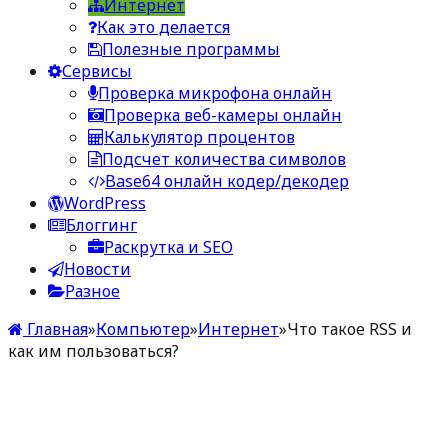
Интернет
Как это делается
Полезные программы
Сервисы
Проверка микрофона онлайн
Проверка веб-камеры онлайн
Калькулятор процентов
Подсчет количества символов
Base64 онлайн кодер/декодер
WordPress
Блоггинг
Раскрутка и SEO
Новости
Разное
Главная
»
Компьютер
»
Интернет
»
Что такое RSS и
как им пользоваться?