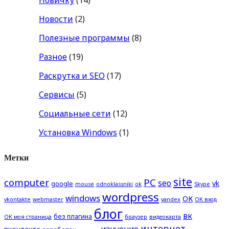
Новости
(2)
Полезные программы
(8)
Разное
(19)
Раскрутка и SEO
(17)
Сервисы
(5)
Социальные сети
(12)
Установка Windows
(1)
Метки
site
computer
PC
seo
vk
google
mouse
odnoklassniki
ok
Skype
wordpress
windows
ОК
vkontakte
webmaster
yandex
ОК вход
блог
вк
без плагина
ОК моя страница
браузер
видеокарта
интернет
изучение