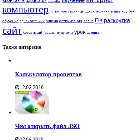
вконтакте
заработок
защита
компьютер
логин
моя страница одноклассники
мышь
ноутбук
пк
раскрутка
обучение
одноклассники
онлайн
оптимизация
папка
сайт
урок
создать сайт
социальные сети
флешка
Также интересно
Калькулятор процентов
12.02.2016
Чем открыть файл .ISO
02.09.2015