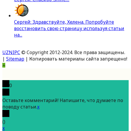
Сергей: Здравствуйте, Хелена. Попробуйте
восстановить свою страницу используя статьи
на...
UZNIPC
© Copyright 2012-2024. Все права защищены.
|
Sitemap
| Копировать материалы сайта запрещено!
Вверх
0
Оставьте комментарий! Напишите, что думаете по
поводу статьи.
x
(
)
x