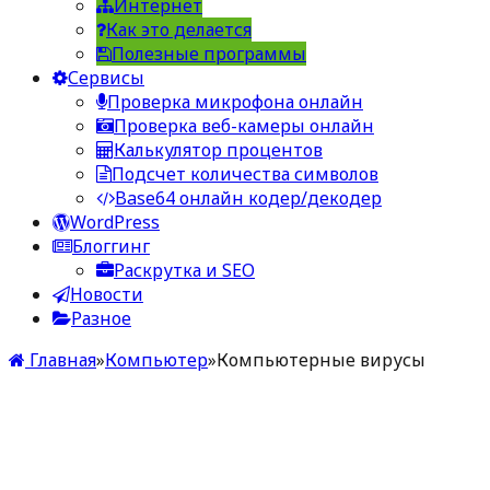
Интернет
Как это делается
Полезные программы
Сервисы
Проверка микрофона онлайн
Проверка веб-камеры онлайн
Калькулятор процентов
Подсчет количества символов
Base64 онлайн кодер/декодер
WordPress
Блоггинг
Раскрутка и SEO
Новости
Разное
Главная
»
Компьютер
»
Компьютерные вирусы