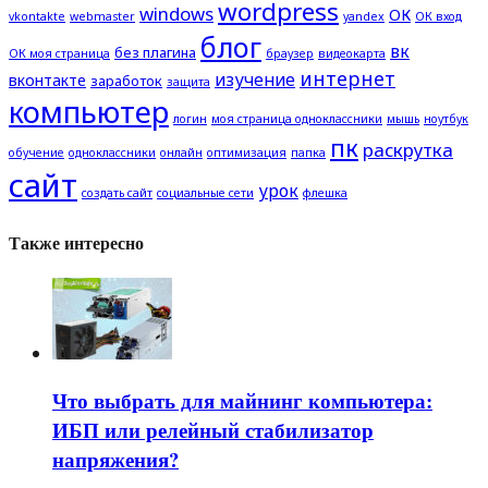
wordpress
windows
ОК
vkontakte
webmaster
yandex
ОК вход
блог
вк
без плагина
ОК моя страница
браузер
видеокарта
интернет
изучение
вконтакте
заработок
защита
компьютер
логин
моя страница одноклассники
мышь
ноутбук
пк
раскрутка
обучение
одноклассники
онлайн
оптимизация
папка
сайт
урок
создать сайт
социальные сети
флешка
Также интересно
Что выбрать для майнинг компьютера:
ИБП или релейный стабилизатор
напряжения?