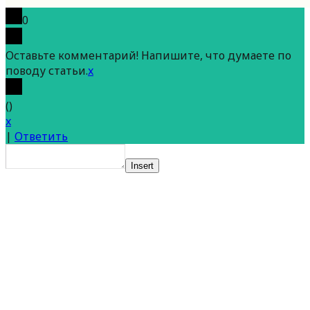
0
Оставьте комментарий! Напишите, что думаете по
поводу статьи.
x
(
)
x
|
Ответить
Insert