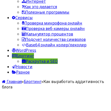
Интернет
Как это делается
Полезные программы
Сервисы
Проверка микрофона онлайн
Проверка веб-камеры онлайн
Калькулятор процентов
Подсчет количества символов
Base64 онлайн кодер/декодер
WordPress
Блоггинг
Раскрутка и SEO
Новости
Разное
Главная
»
Блоггинг
»
Как выработать аддитивность
блога