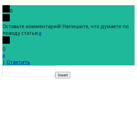
0
Оставьте комментарий! Напишите, что думаете по
поводу статьи.
x
(
)
x
|
Ответить
Insert