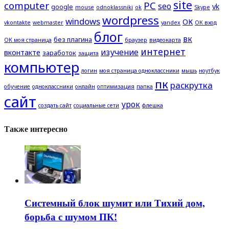
site
computer
PC
seo
vk
google
mouse
odnoklassniki
ok
Skype
wordpress
windows
ОК
vkontakte
webmaster
yandex
ОК вход
блог
вк
без плагина
ОК моя страница
браузер
видеокарта
интернет
изучение
вконтакте
заработок
защита
компьютер
логин
моя страница одноклассники
мышь
ноутбук
пк
раскрутка
обучение
одноклассники
онлайн
оптимизация
папка
сайт
урок
создать сайт
социальные сети
флешка
Также интересно
Системный блок шумит или Тихий дом,
борьба с шумом ПК!